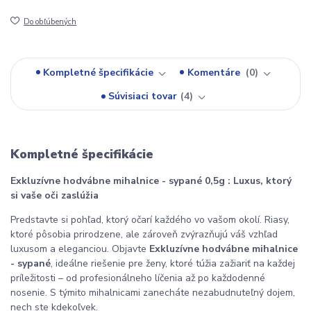
Do obľúbených
Kompletné špecifikácie
Komentáre
0
Súvisiaci tovar
4
Kompletné špecifikácie
Exkluzívne hodvábne mihalnice - sypané 0,5g : Luxus, ktorý
si vaše oči zaslúžia
Predstavte si pohľad, ktorý očarí každého vo vašom okolí. Riasy,
ktoré pôsobia prirodzene, ale zároveň zvýrazňujú váš vzhľad
luxusom a eleganciou. Objavte
Exkluzívne hodvábne mihalnice
- sypané
, ideálne riešenie pre ženy, ktoré túžia zažiariť na každej
príležitosti – od profesionálneho líčenia až po každodenné
nosenie. S týmito mihalnicami zanecháte nezabudnuteľný dojem,
nech ste kdekoľvek.