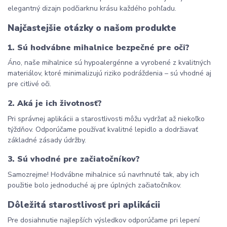
elegantný dizajn podčiarknu krásu každého pohľadu.
Najčastejšie otázky o našom produkte
1. Sú hodvábne mihalnice bezpečné pre oči?
Áno, naše mihalnice sú hypoalergénne a vyrobené z kvalitných 
materiálov, ktoré minimalizujú riziko podráždenia – sú vhodné aj 
pre citlivé oči.
2. Aká je ich životnosť?
Pri správnej aplikácii a starostlivosti môžu vydržať až niekoľko 
týždňov. Odporúčame používať kvalitné lepidlo a dodržiavať 
základné zásady údržby.
3. Sú vhodné pre začiatočníkov?
Samozrejme! Hodvábne mihalnice sú navrhnuté tak, aby ich 
použitie bolo jednoduché aj pre úplných začiatočníkov.
Dôležitá starostlivosť pri aplikácii
Pre dosiahnutie najlepších výsledkov odporúčame pri lepení 