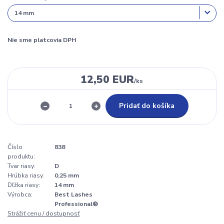
Nie sme platcovia DPH
12,50 EUR
/
ks
Pridať do košíka
Číslo
838
produktu:
Tvar riasy:
D
Hrúbka riasy:
0,25 mm
Dľžka riasy:
14 mm
Výrobca:
Best Lashes
Professional®
Strážiť cenu / dostupnosť