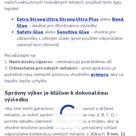
našich exkluzívnych hodvábnych mihalníc používať tieto typy 
lepidiel:
Extra Strong
,
Ultra Strong
,
Ultra Plus
 alebo 
Bond 
Glue
 – ideálne pre dlhotrvajúce výsledky.
Safety Glue
 alebo 
Sensitive Glue
 – vhodné pre 
zákazníčky s citlivými očami (pred použitím odporúčame 
vykonať test citlivosti).
Nezabúdajte na:
1. 
Neutralizéry výparov
 – minimalizujú podráždenie očí.
2. 
Odmastenie prírodných mihalníc
 – pred aplikáciou je 
potrebné riasy odmastiť pomocou vhodného 
primeru
, aby sa 
lepidlo lepšie uchytilo.
Správny výber je kľúčom k dokonalému 
výsledku
Aby sme mohli garantovať dokonalú priľnavosť a držanie 
mihalníc, je nutné správne zvoliť zakrivenie rias (J, B, C, D – 
pozrite tabuľku zakrivení a dĺžok), ich dĺžku a hrúbku, ako aj 
vhodné množstvo použitého lepidla. Pre prirodzený vzhľad 
odporúčame kombináciu umelých mihalníc o dĺžkach: 
9 mm, 11 