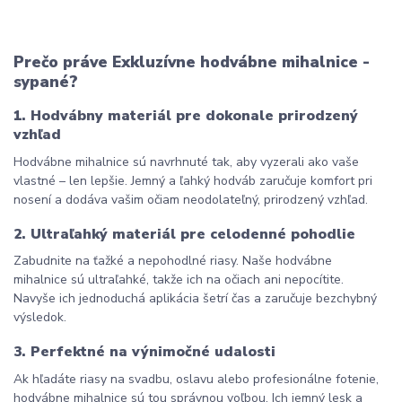
Prečo práve Exkluzívne hodvábne mihalnice - 
sypané?
1. Hodvábny materiál pre dokonale prirodzený 
vzhľad
Hodvábne mihalnice sú navrhnuté tak, aby vyzerali ako vaše 
vlastné – len lepšie. Jemný a ľahký hodváb zaručuje komfort pri 
nosení a dodáva vašim očiam neodolateľný, prirodzený vzhľad.
2. Ultraľahký materiál pre celodenné pohodlie
Zabudnite na ťažké a nepohodlné riasy. Naše hodvábne 
mihalnice sú ultraľahké, takže ich na očiach ani nepocítite. 
Navyše ich jednoduchá aplikácia šetrí čas a zaručuje bezchybný 
výsledok.
3. Perfektné na výnimočné udalosti
Ak hľadáte riasy na svadbu, oslavu alebo profesionálne fotenie, 
hodvábne mihalnice sú tou správnou voľbou. Ich jemný lesk a 