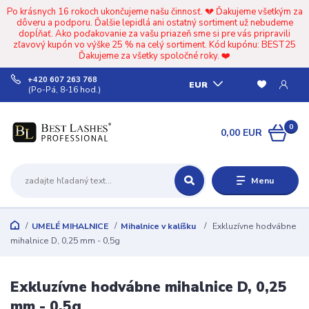
Po krásnych 16 rokoch ukončujeme našu činnosť. 💔 Ďakujeme všetkým za
dôveru a podporu. Ďalšie lepidlá ani ostatný sortiment už nebudeme
dopĺňať. Ako poďakovanie za vašu priazeň sme si pre vás pripravili
zľavový kupón vo výške 25 % na celý sortiment. Kód kupónu: BEST25
Ďakujeme za všetky spoločné roky. ❤️
+420 607 263 768
EUR
(Po-Pá, 8-16 hod.)
0
0,00 EUR
Menu
UMELÉ MIHALNICE
Mihalnice v kalíšku
Exkluzívne hodvábne
mihalnice D, 0,25 mm - 0,5g
Exkluzívne hodvábne mihalnice D, 0,25
mm - 0,5g