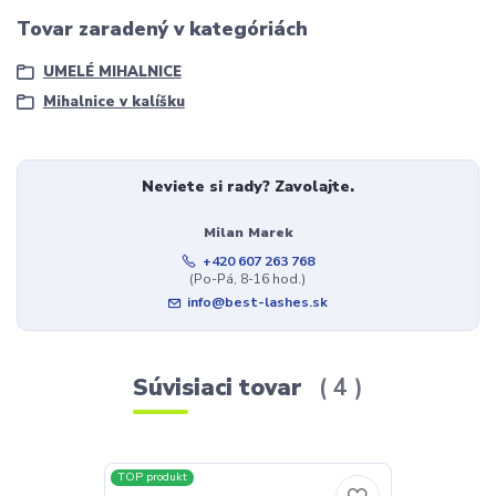
Tovar zaradený v kategóriách
UMELÉ MIHALNICE
Mihalnice v kalíšku
Neviete si rady? Zavolajte.
Milan Marek
+420 607 263 768
(Po-Pá, 8-16 hod.)
info@best-lashes.sk
Súvisiaci tovar
4
TOP produkt
TOP produkt