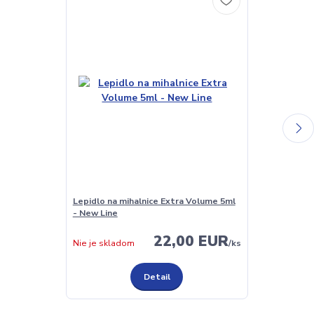
Lepidlo na mihalnice Extra Volume 5ml
Lepidlo na mi
- New Line
New Line
22,00 EUR
Skladom
Nie je skladom
/
ks
Detail