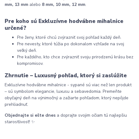
mm, 13 mm
 alebo 
8 mm, 10 mm, 12 mm
.
Pre koho sú Exkluzívne hodvábne mihalnice 
určené?
Pre ženy, ktoré chcú zvýrazniť svoj pohľad každý deň.
Pre nevesty, ktoré túžia po dokonalom vzhľade na svoj 
veľký deň.
Pre každého, kto chce zvýrazniť svoju prirodzenú krásu bez 
kompromisov.
Zhrnutie – Luxusný pohľad, ktorý si zaslúžite
Exkluzívne hodvábne mihalnice - sypané sú viac než len produkt 
– sú symbolom elegancie, luxusu a sebavedomia. Premeňte 
obyčajný deň na výnimočný a zažiarte pohľadom, ktorý nepôjde 
prehliadnuť.
Objednajte si ešte dnes
 a doprajte svojim očiam tú najlepšiu 
starostlivosť! ✨