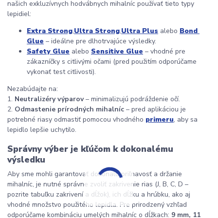
našich exkluzívnych hodvábnych mihalníc používať tieto typy 
lepidiel:
Extra Strong
,
Ultra Strong
,
Ultra Plus
 alebo 
Bond 
Glue
 – ideálne pre dlhotrvajúce výsledky.
Safety Glue
 alebo 
Sensitive Glue
 – vhodné pre 
zákazníčky s citlivými očami (pred použitím odporúčame 
vykonať test citlivosti).
Nezabúdajte na:
1. 
Neutralizéry výparov
 – minimalizujú podráždenie očí.
2. 
Odmastenie prírodných mihalníc
 – pred aplikáciou je 
potrebné riasy odmastiť pomocou vhodného 
primeru
, aby sa 
lepidlo lepšie uchytilo.
Správny výber je kľúčom k dokonalému 
výsledku
Aby sme mohli garantovať dokonalú priľnavosť a držanie 
mihalníc, je nutné správne zvoliť zakrivenie rias (J, B, C, D – 
pozrite tabuľku zakrivení a dĺžok), ich dĺžku a hrúbku, ako aj 
vhodné množstvo použitého lepidla. Pre prirodzený vzhľad 
odporúčame kombináciu umelých mihalníc o dĺžkach: 
9 mm, 11 