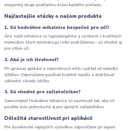
elegantný dizajn podčiarknu krásu každého pohľadu.
Najčastejšie otázky o našom produkte
1. Sú hodvábne mihalnice bezpečné pre oči?
Áno, naše mihalnice sú hypoalergénne a vyrobené z kvalitných 
materiálov, ktoré minimalizujú riziko podráždenia – sú vhodné aj 
pre citlivé oči.
2. Aká je ich životnosť?
Pri správnej aplikácii a starostlivosti môžu vydržať až niekoľko 
týždňov. Odporúčame používať kvalitné lepidlo a dodržiavať 
základné zásady údržby.
3. Sú vhodné pre začiatočníkov?
Samozrejme! Hodvábne mihalnice sú navrhnuté tak, aby ich 
použitie bolo jednoduché aj pre úplných začiatočníkov.
Dôležitá starostlivosť pri aplikácii
Pre dosiahnutie najlepších výsledkov odporúčame pri lepení 