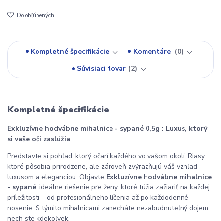
Do obľúbených
Kompletné špecifikácie
Komentáre
0
Súvisiaci tovar
2
Kompletné špecifikácie
Exkluzívne hodvábne mihalnice - sypané 0,5g : Luxus, ktorý
si vaše oči zaslúžia
Predstavte si pohľad, ktorý očarí každého vo vašom okolí. Riasy,
ktoré pôsobia prirodzene, ale zároveň zvýrazňujú váš vzhľad
luxusom a eleganciou. Objavte
Exkluzívne hodvábne mihalnice
- sypané
, ideálne riešenie pre ženy, ktoré túžia zažiariť na každej
príležitosti – od profesionálneho líčenia až po každodenné
nosenie. S týmito mihalnicami zanecháte nezabudnuteľný dojem,
nech ste kdekoľvek.