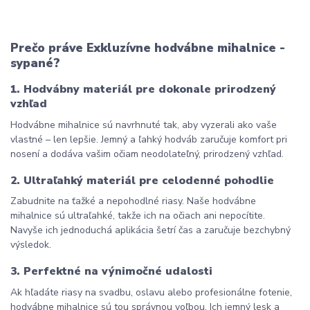
Prečo práve Exkluzívne hodvábne mihalnice - 
sypané?
1. Hodvábny materiál pre dokonale prirodzený 
vzhľad
Hodvábne mihalnice sú navrhnuté tak, aby vyzerali ako vaše 
vlastné – len lepšie. Jemný a ľahký hodváb zaručuje komfort pri 
nosení a dodáva vašim očiam neodolateľný, prirodzený vzhľad.
2. Ultraľahký materiál pre celodenné pohodlie
Zabudnite na ťažké a nepohodlné riasy. Naše hodvábne 
mihalnice sú ultraľahké, takže ich na očiach ani nepocítite. 
Navyše ich jednoduchá aplikácia šetrí čas a zaručuje bezchybný 
výsledok.
3. Perfektné na výnimočné udalosti
Ak hľadáte riasy na svadbu, oslavu alebo profesionálne fotenie, 
hodvábne mihalnice sú tou správnou voľbou. Ich jemný lesk a 