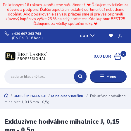
Po krásnych 16 rokoch ukončujeme našu činnosť. 💔 Ďakujeme všetkým za
dôveru a podporu. Ďalšie lepidlá ani ostatný sortiment už nebudeme
dopĺňať. Ako poďakovanie za vašu priazeň sme si pre vás pripravili
zľavový kupón vo výške 25 % na celý sortiment. Kód kupónu: BEST25
Ďakujeme za všetky spoločné roky. ❤️
+420 607 263 768
EUR
(Po-Pá, 8-16 hod.)
0
0,00 EUR
Menu
UMELÉ MIHALNICE
Mihalnice v kalíšku
Exkluzívne hodvábne
mihalnice J, 0,15 mm - 0,5g
Exkluzívne hodvábne mihalnice J, 0,15
mm - 0,5g