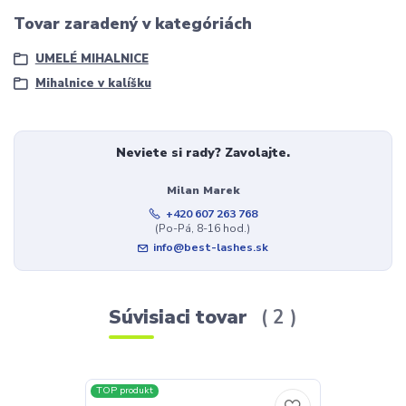
Tovar zaradený v kategóriách
UMELÉ MIHALNICE
Mihalnice v kalíšku
Neviete si rady? Zavolajte.
Milan Marek
+420 607 263 768
(Po-Pá, 8-16 hod.)
info@best-lashes.sk
Súvisiaci tovar
2
TOP produkt
TOP produkt