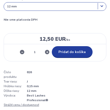
Nie sme platcovia DPH
12,50 EUR
/
ks
Pridať do košíka
Číslo
826
produktu:
Tvar riasy:
J
Hrúbka riasy:
0,15 mm
Dľžka riasy:
12 mm
Výrobca:
Best Lashes
Professional®
Strážiť cenu / dostupnosť