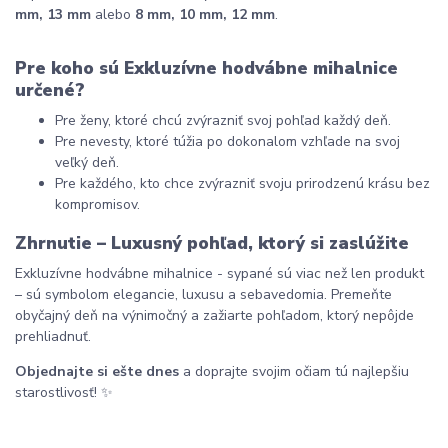
mm, 13 mm
 alebo 
8 mm, 10 mm, 12 mm
.
Pre koho sú Exkluzívne hodvábne mihalnice 
určené?
Pre ženy, ktoré chcú zvýrazniť svoj pohľad každý deň.
Pre nevesty, ktoré túžia po dokonalom vzhľade na svoj 
veľký deň.
Pre každého, kto chce zvýrazniť svoju prirodzenú krásu bez 
kompromisov.
Zhrnutie – Luxusný pohľad, ktorý si zaslúžite
Exkluzívne hodvábne mihalnice - sypané sú viac než len produkt 
– sú symbolom elegancie, luxusu a sebavedomia. Premeňte 
obyčajný deň na výnimočný a zažiarte pohľadom, ktorý nepôjde 
prehliadnuť.
Objednajte si ešte dnes
 a doprajte svojim očiam tú najlepšiu 
starostlivosť! ✨