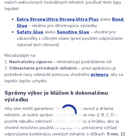
našich exkluzívnych hodvábnych mihalníc používať tieto typy 
lepidiel:
Extra Strong
,
Ultra Strong
,
Ultra Plus
 alebo 
Bond 
Glue
 – ideálne pre dlhotrvajúce výsledky.
Safety Glue
 alebo 
Sensitive Glue
 – vhodné pre 
zákazníčky s citlivými očami (pred použitím odporúčame 
vykonať test citlivosti).
Nezabúdajte na:
1. 
Neutralizéry výparov
 – minimalizujú podráždenie očí.
2. 
Odmastenie prírodných mihalníc
 – pred aplikáciou je 
potrebné riasy odmastiť pomocou vhodného 
primeru
, aby sa 
lepidlo lepšie uchytilo.
Správny výber je kľúčom k dokonalému 
výsledku
Aby sme mohli garantovať dokonalú priľnavosť a držanie 
mihalníc, je nutné správne zvoliť zakrivenie rias (J, B, C, D – 
pozrite tabuľku zakrivení a dĺžok), ich dĺžku a hrúbku, ako aj 
vhodné množstvo použitého lepidla. Pre prirodzený vzhľad 
odporúčame kombináciu umelých mihalníc o dĺžkach: 
9 mm, 11 