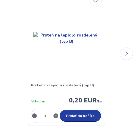
Prsteň na lepidlo rozdelený (typ B)
Mini jadeitov
0,20 EUR
Skladom
/
ks
Skladom
Pridať do košíka