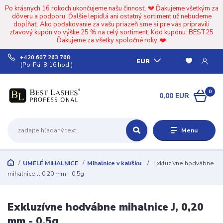
Po krásnych 16 rokoch ukončujeme našu činnosť. 💔 Ďakujeme všetkým za
dôveru a podporu. Ďalšie lepidlá ani ostatný sortiment už nebudeme
dopĺňať. Ako poďakovanie za vašu priazeň sme si pre vás pripravili
zľavový kupón vo výške 25 % na celý sortiment. Kód kupónu: BEST25
Ďakujeme za všetky spoločné roky. ❤️
+420 607 263 768
EUR
(Po-Pá, 8-16 hod.)
0
0,00 EUR
Menu
UMELÉ MIHALNICE
Mihalnice v kalíšku
Exkluzívne hodvábne
mihalnice J, 0,20 mm - 0,5g
Exkluzívne hodvábne mihalnice J, 0,20
mm - 0,5g