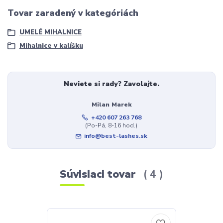
Tovar zaradený v kategóriách
UMELÉ MIHALNICE
Mihalnice v kalíšku
Neviete si rady? Zavolajte.
Milan Marek
+420 607 263 768
(Po-Pá, 8-16 hod.)
info@best-lashes.sk
Súvisiaci tovar
4