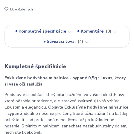
Do obľúbených
Kompletné špecifikácie
Komentáre
0
Súvisiaci tovar
4
Kompletné špecifikácie
Exkluzívne hodvábne mihalnice - sypané 0,5g : Luxus, ktorý
si vaše oči zaslúžia
Predstavte si pohľad, ktorý očarí každého vo vašom okolí. Riasy,
ktoré pôsobia prirodzene, ale zároveň zvýrazňujú váš vzhľad
luxusom a eleganciou. Objavte
Exkluzívne hodvábne mihalnice
- sypané
, ideálne riešenie pre ženy, ktoré túžia zažiariť na každej
príležitosti – od profesionálneho líčenia až po každodenné
nosenie. S týmito mihalnicami zanecháte nezabudnuteľný dojem,
nech ste kdekoľvek.