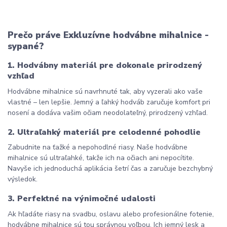
Prečo práve Exkluzívne hodvábne mihalnice - 
sypané?
1. Hodvábny materiál pre dokonale prirodzený 
vzhľad
Hodvábne mihalnice sú navrhnuté tak, aby vyzerali ako vaše 
vlastné – len lepšie. Jemný a ľahký hodváb zaručuje komfort pri 
nosení a dodáva vašim očiam neodolateľný, prirodzený vzhľad.
2. Ultraľahký materiál pre celodenné pohodlie
Zabudnite na ťažké a nepohodlné riasy. Naše hodvábne 
mihalnice sú ultraľahké, takže ich na očiach ani nepocítite. 
Navyše ich jednoduchá aplikácia šetrí čas a zaručuje bezchybný 
výsledok.
3. Perfektné na výnimočné udalosti
Ak hľadáte riasy na svadbu, oslavu alebo profesionálne fotenie, 
hodvábne mihalnice sú tou správnou voľbou. Ich jemný lesk a 