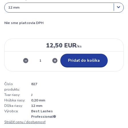
Nie sme platcovia DPH
12,50 EUR
/
ks
Pridať do košíka
Číslo
827
produktu:
Tvar riasy:
J
Hrúbka riasy:
0,20 mm
Dľžka riasy:
12 mm
Výrobca:
Best Lashes
Professional®
Strážiť cenu / dostupnosť