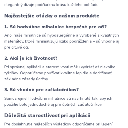
elegantný dizajn podčiarknu krásu každého pohľadu.
Najčastejšie otázky o našom produkte
1. Sú hodvábne mihalnice bezpečné pre oči?
Áno, naše mihalnice sú hypoalergénne a vyrobené z kvalitných 
materiálov, ktoré minimalizujú riziko podráždenia – sú vhodné aj 
pre citlivé oči.
2. Aká je ich životnosť?
Pri správnej aplikácii a starostlivosti môžu vydržať až niekoľko 
týždňov. Odporúčame používať kvalitné lepidlo a dodržiavať 
základné zásady údržby.
3. Sú vhodné pre začiatočníkov?
Samozrejme! Hodvábne mihalnice sú navrhnuté tak, aby ich 
použitie bolo jednoduché aj pre úplných začiatočníkov.
Dôležitá starostlivosť pri aplikácii
Pre dosiahnutie najlepších výsledkov odporúčame pri lepení 