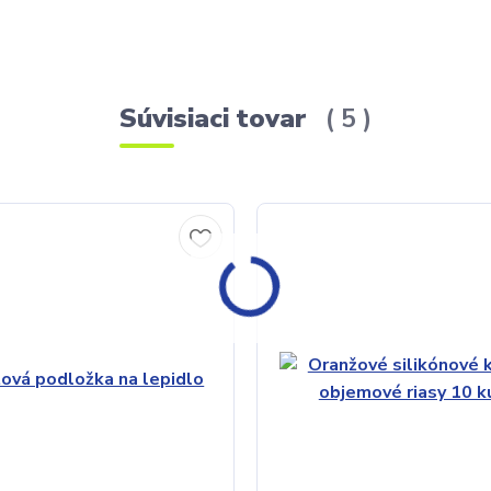
Súvisiaci tovar
5