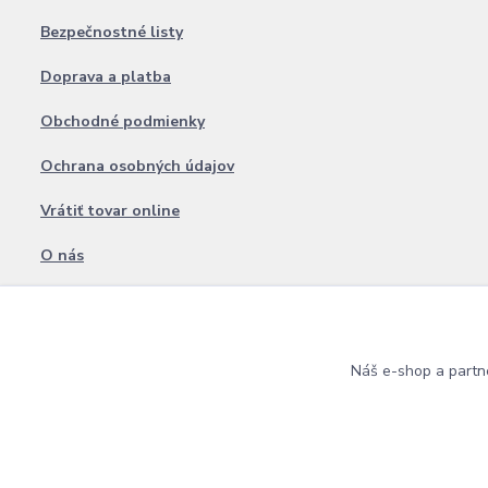
Bezpečnostné listy
Doprava a platba
Obchodné podmienky
Ochrana osobných údajov
Vrátiť tovar online
O nás
Blog
Kontakt
Náš e-shop a partn
Copyright © 2009 - 2025 Best Lashes Professional • Na UX & Web