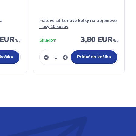
na
Fialové silikónové kefky na objemové
riasy 10 kusov
 EUR
3,80 EUR
Skladom
/
ks
/
ks
 košíka
Pridať do košíka