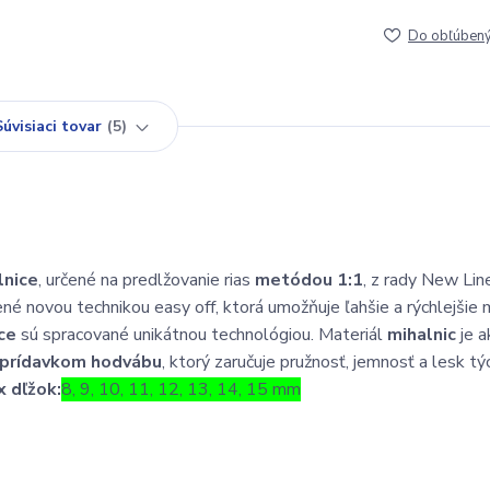
Do obľúben
Súvisiaci tovar
5
lnice
, určené na predlžovanie rias
metódou 1:1
, z rady New Lin
né novou technikou easy off, ktorá umožňuje ľahšie a rýchlejšie m
ce
sú spracované unikátnou technológiou. Materiál
mihalnic
je a
prídavkom hodvábu
, ktorý zaručuje pružnosť, jemnosť a lesk tý
x dľžok:
8, 9, 10, 11, 12, 13, 14, 15 mm