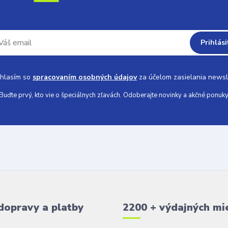
Prihlási
hlasím so
spracovaním osobných údajov
za účelom zasielania newsl
Buďte prvý, kto vie o špeciálnych zľavách. Odoberajte novinky a akčné ponuky
dopravy a platby
2200 + výdajných mi