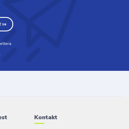
ť sa
ettera.
.
est
Kontakt