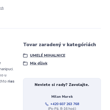
ých
Tovar zaradený v kategóriách
UMELÉ MIHALNICE
e
Mix dĺžok
anipuci.
ko u
chto
rias
Neviete si rady? Zavolajte.
Milan Marek
+420 607 263 768
(Po-Pá, 8-16 hod.)